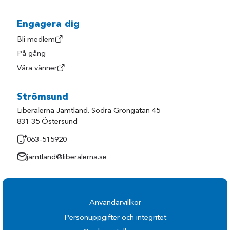
Hylte
Trollhättan
Härryda
Uddevalla
Engagera dig
Kungsbacka
Ulricehamn
Bli medlem
På gång
Kungälv
Varberg
Våra vänner
Laholm
Vårgårda
Lerum
Vänersborg
Strömsund
Lilla Edet
Åmål
Liberalerna Jämtland. Södra Gröngatan 45
Lysekil
Öckerö
831 35 Östersund
Mark
063-515920
jamtland@liberalerna.se
Användarvillkor
Personuppgifter och integritet