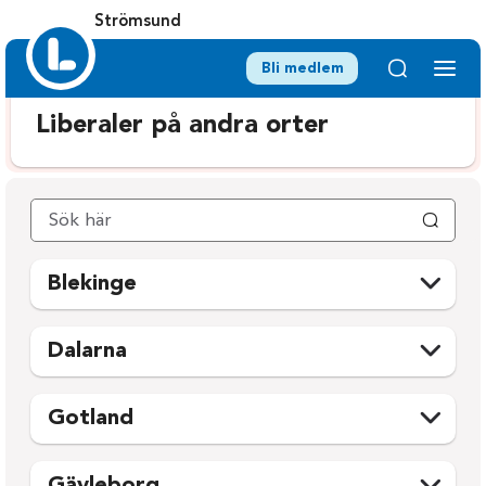
Strömsund
Bli medlem
Liberaler på andra orter
Blekinge
Karlshamn
Ronneby
Dalarna
Karlskrona
Sölvesborg
Avesta
Mora
Olofström
Gotland
Borlänge
Orsa
Gotland
Falun
Rättvik